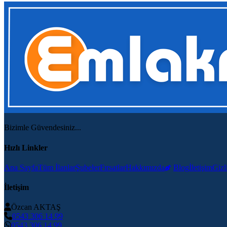
Bizimle Güvendesiniz...
Hızlı Linkler
Ana Sayfa
Tüm İlanlar
Şubeler
Fırsatlar
Hakkımızda
Blog
İletişim
Gizli
İletişim
Özcan AKTAŞ
0543 306 14 99
0543 306 14 99