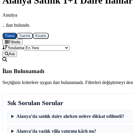
Alanya Satılık 1+1 Daire İlanlar
Antalya
.. ilan bulundu
Tümü
Satılık
Kiralık
Filtrele
Sıralama
Ara
İlan Bulunamadı
Seçtiğiniz kriterlere uygun ilan bulunamadı. Filtreleri değiştirmeyi de
Sık Sorulan Sorular
Alanya’da satılık daire alırken nelere dikkat edilmeli?
Alanya’da yazlık villa yatırımı kârlı mı?