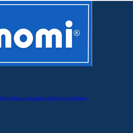
lik Politikası
Aydınlatma Metni
Çerez Politikası