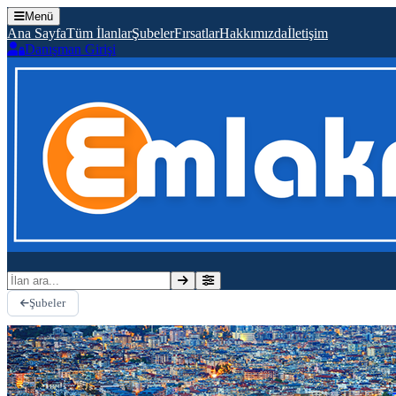
Menü
Ana Sayfa
Tüm İlanlar
Şubeler
Fırsatlar
Hakkımızda
İletişim
Danışman Girişi
İlan ara
Şubeler