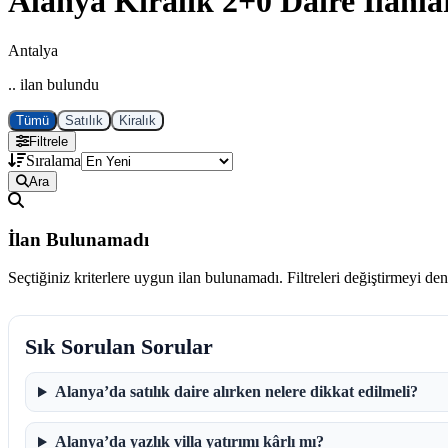
Alanya Kiralık 2+0 Daire İlanla
Antalya
.. ilan bulundu
Tümü
Satılık
Kiralık
Filtrele
Sıralama
Ara
İlan Bulunamadı
Seçtiğiniz kriterlere uygun ilan bulunamadı. Filtreleri değiştirmeyi de
Sık Sorulan Sorular
Alanya’da satılık daire alırken nelere dikkat edilmeli?
Alanya’da yazlık villa yatırımı kârlı mı?