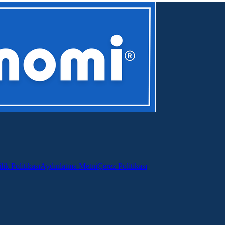
lik Politikası
Aydınlatma Metni
Çerez Politikası