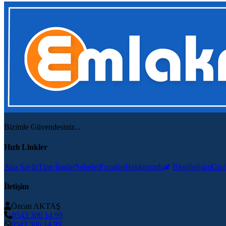
Bizimle Güvendesiniz...
Hızlı Linkler
Ana Sayfa
Tüm İlanlar
Şubeler
Fırsatlar
Hakkımızda
Blog
İletişim
Gizli
İletişim
Özcan AKTAŞ
0543 306 14 99
0543 306 14 99