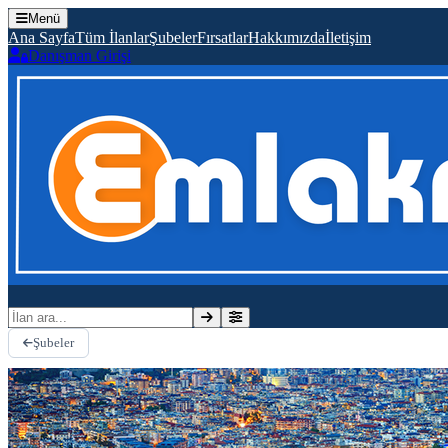
Menü
Ana Sayfa
Tüm İlanlar
Şubeler
Fırsatlar
Hakkımızda
İletişim
Danışman Girişi
İlan ara
Şubeler