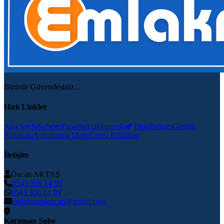
Bizimle Güvendesiniz...
Hızlı Linkler
Ana Sayfa
Şubeler
Fırsatlar
Hakkımızda
Blog
İletişim
Gizlilik
Politikası
Aydınlatma Metni
Çerez Politikası
İletişim
Özcan AKTAŞ
0543 306 14 99
0543 306 14 99
emlaknomiozcan@gmail.com
Karaman Şube