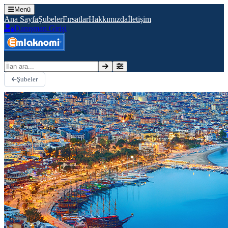
Menü
Ana Sayfa
Şubeler
Fırsatlar
Hakkımızda
İletişim
Danışman Girişi
İlan ara
Şubeler