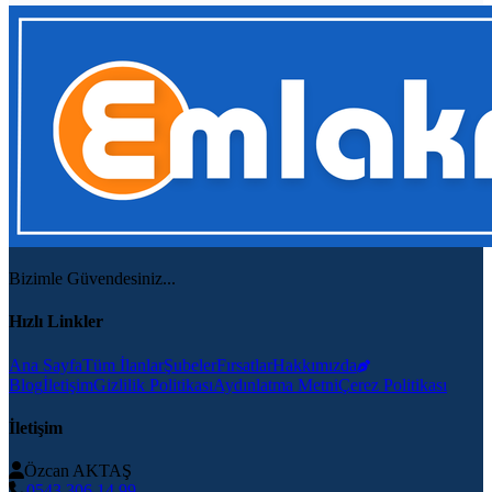
Bizimle Güvendesiniz...
Hızlı Linkler
Ana Sayfa
Tüm İlanlar
Şubeler
Fırsatlar
Hakkımızda
Blog
İletişim
Gizlilik Politikası
Aydınlatma Metni
Çerez Politikası
İletişim
Özcan AKTAŞ
0543 306 14 99