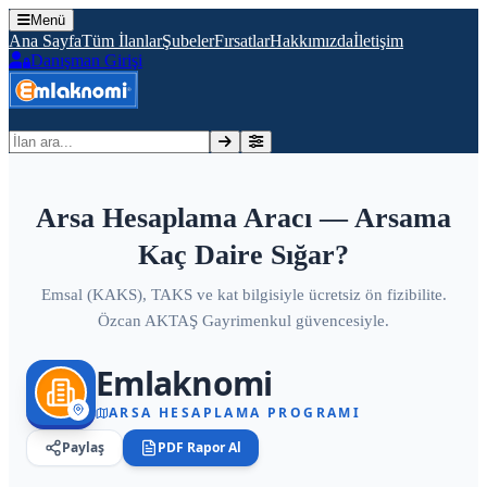
Menü
Ana Sayfa
Tüm İlanlar
Şubeler
Fırsatlar
Hakkımızda
İletişim
Danışman Girişi
İlan ara
Arsa Hesaplama Aracı — Arsama
Kaç Daire Sığar?
Emsal (KAKS), TAKS ve kat bilgisiyle ücretsiz ön fizibilite.
Özcan AKTAŞ Gayrimenkul
güvencesiyle.