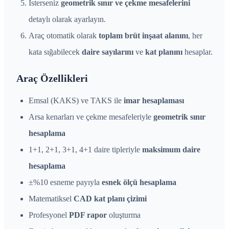
İsterseniz
geometrik sınır ve çekme mesafelerini
detaylı olarak ayarlayın.
Araç otomatik olarak
toplam brüt inşaat alanını
, her
kata sığabilecek
daire sayılarını
ve
kat planını
hesaplar.
Araç Özellikleri
Emsal (KAKS) ve TAKS ile
imar hesaplaması
Arsa kenarları ve çekme mesafeleriyle
geometrik sınır
hesaplama
1+1, 2+1, 3+1, 4+1 daire tipleriyle
maksimum daire
hesaplama
±%10 esneme payıyla
esnek ölçü hesaplama
Matematiksel
CAD kat planı çizimi
Profesyonel
PDF rapor
oluşturma