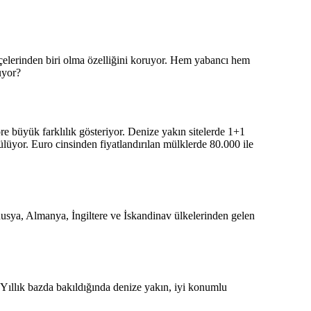
lçelerinden biri olma özelliğini koruyor. Hem yabancı hem
uyor?
öre büyük farklılık gösteriyor. Denize yakın sitelerde 1+1
ülüyor. Euro cinsinden fiyatlandırılan mülklerde 80.000 ile
Rusya, Almanya, İngiltere ve İskandinav ülkelerinden gelen
Yıllık bazda bakıldığında denize yakın, iyi konumlu