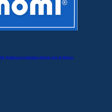
lik Politikası
Aydınlatma Metni
Çerez Politikası