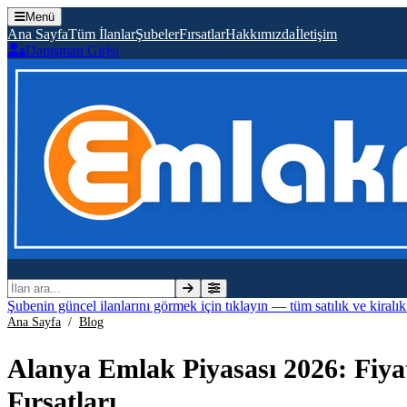
Menü
Ana Sayfa
Tüm İlanlar
Şubeler
Fırsatlar
Hakkımızda
İletişim
Danışman Girişi
İlan ara
Şubenin güncel ilanlarını görmek için tıklayın — tüm satılık ve kiralı
Ana Sayfa
/
Blog
Alanya Emlak Piyasası 2026: Fiyat
Fırsatları