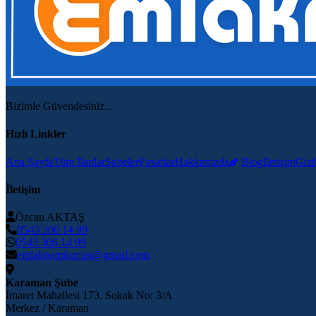
Bizimle Güvendesiniz...
Hızlı Linkler
Ana Sayfa
Tüm İlanlar
Şubeler
Fırsatlar
Hakkımızda
Blog
İletişim
Gizli
İletişim
Özcan AKTAŞ
0543 306 14 99
0543 306 14 99
emlaknomiozcan@gmail.com
Karaman Şube
İmaret Mahallesi 173. Sokak No: 3/A
Merkez / Karaman