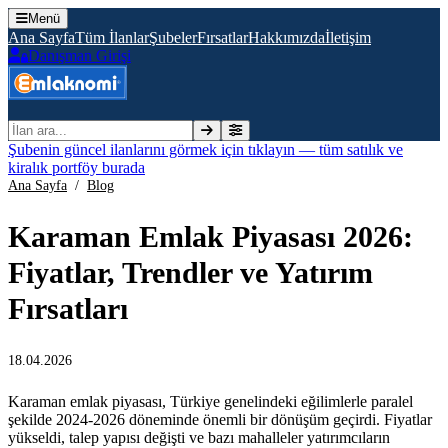
Menü
Ana Sayfa
Tüm İlanlar
Şubeler
Fırsatlar
Hakkımızda
İletişim
Danışman Girişi
İlan ara
Şubenin güncel ilanlarını görmek için tıklayın — tüm satılık ve
kiralık portföy burada
Ana Sayfa
/
Blog
Karaman Emlak Piyasası 2026:
Fiyatlar, Trendler ve Yatırım
Fırsatları
18.04.2026
Karaman emlak piyasası, Türkiye genelindeki eğilimlerle paralel
şekilde 2024-2026 döneminde önemli bir dönüşüm geçirdi. Fiyatlar
yükseldi, talep yapısı değişti ve bazı mahalleler yatırımcıların