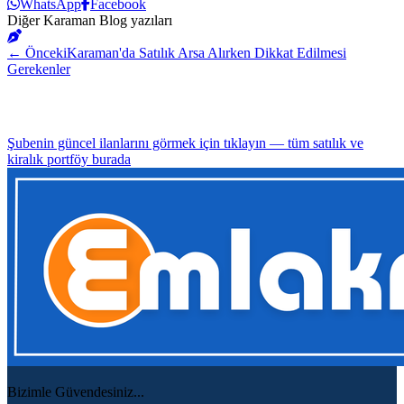
WhatsApp
Facebook
Diğer Karaman Blog yazıları
← Önceki
Karaman'da Satılık Arsa Alırken Dikkat Edilmesi
Gerekenler
Şubenin güncel ilanlarını görmek için tıklayın — tüm satılık ve
kiralık portföy burada
Bizimle Güvendesiniz...