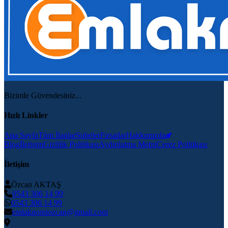
Bizimle Güvendesiniz...
Hızlı Linkler
Ana Sayfa
Tüm İlanlar
Şubeler
Fırsatlar
Hakkımızda
Blog
İletişim
Gizlilik Politikası
Aydınlatma Metni
Çerez Politikası
İletişim
Özcan AKTAŞ
0543 306 14 99
0543 306 14 99
emlaknomiozcan@gmail.com