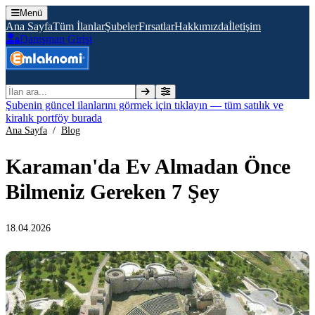
Menü
Ana Sayfa
Tüm İlanlar
Şubeler
Fırsatlar
Hakkımızda
İletişim
Danışman Girişi
İlan ara
Şubenin güncel ilanlarını görmek için tıklayın — tüm satılık ve
kiralık portföy burada
Ana Sayfa
/
Blog
Karaman'da Ev Almadan Önce
Bilmeniz Gereken 7 Şey
18.04.2026