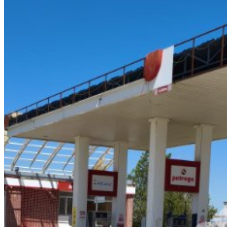
Emsalhayat Mahallesi İlanları
Karaman
Diğer Mahalleler
Abbas
Ada
Adaysız Mah (cerit Köyü)
Adiller
Ağaççatı
Ağaçlı Mah
(erenkavak Köyü)
Ağaçyurdu
Ağılönü
Ağızboğaz
Ahiosman
Ahmet
Yesevi
Akarköy
Emsalhayat
İlan Türleri
Satılık
Tarla
İlgili Sayfalar
Karaman
Tüm İlanlar