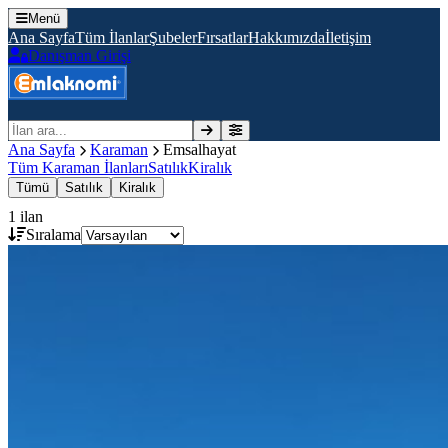
Menü
Ana Sayfa
Tüm İlanlar
Şubeler
Fırsatlar
Hakkımızda
İletişim
Danışman Girişi
İlan ara
Ana Sayfa
Karaman
Emsalhayat
Tüm
Karaman
İlanları
Satılık
Kiralık
Tümü
Satılık
Kiralık
1
ilan
Sıralama
Satılık
18.000.000 TL
İlan No:
105970
Karaman Ana Yola Sıfır Cepheli Yatırımlık Kupon
Parsel
Kazımkarabekir, EMSALHAYAT
9000 m²
Takas