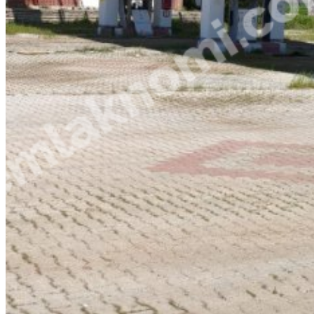
Bizimle Güvendesiniz...
Hızlı Linkler
Ana Sayfa
Tüm İlanlar
Şubeler
Fırsatlar
Hakkımızda
Blog
İletişim
Gizlilik Politikası
Aydınlatma Metni
Çerez Politikası
İletişim
Özcan AKTAŞ
0543 306 14 99
0543 306 14 99
emlaknomiozcan@gmail.com
Karaman Şube
İmaret Mahallesi 173. Sokak No: 3/A
Merkez / Karaman