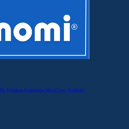
lik Politikası
Aydınlatma Metni
Çerez Politikası