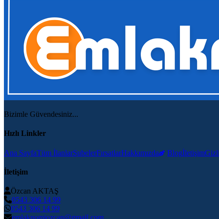
Bizimle Güvendesiniz...
Hızlı Linkler
Ana Sayfa
Tüm İlanlar
Şubeler
Fırsatlar
Hakkımızda
Blog
İletişim
Gizli
İletişim
Özcan AKTAŞ
0543 306 14 99
0543 306 14 99
emlaknomiozcan@gmail.com