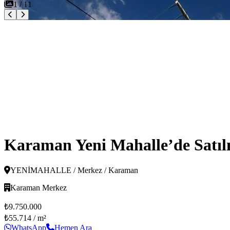
1
/
11
Karaman Yeni Mahalle’de Satılı
YENİMAHALLE / Merkez / Karaman
Karaman Merkez
₺9.750.000
₺55.714
/ m²
WhatsApp
Hemen Ara