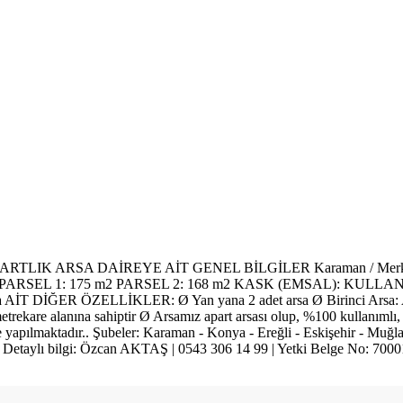
ARTLIK ARSA DAİREYE AİT GENEL BİLGİLER Karaman / Merke
RSEL 1: 175 m2 PARSEL 2: 168 m2 KASK (EMSAL): KULL
İT DİĞER ÖZELLİKLER: Ø Yan yana 2 adet arsa Ø Birinci Arsa:
trekare alanına sahiptir Ø Arsamız apart arsası olup, %100 kullanımlı, 
yapılmaktadır.. Şubeler: Karaman - Konya - Ereğli - Eskişehir - Muğ
ylı bilgi: Özcan AKTAŞ | 0543 306 14 99 | Yetki Belge No: 70001