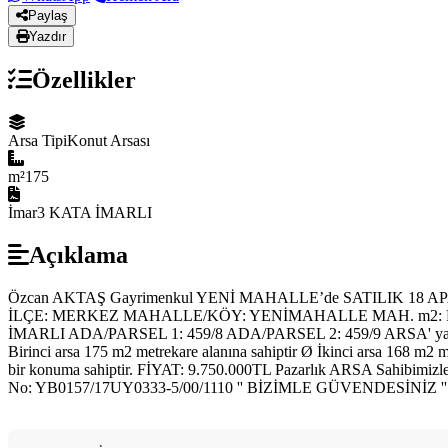
Paylaş
Yazdır
Özellikler
Arsa Tipi
Konut Arsası
m²
175
İmar
3 KATA İMARLI
Açıklama
Özcan AKTAŞ Gayrimenkul YENİ MAHALLE’de SATILIK 18 AP
İLÇE: MERKEZ MAHALLE/KÖY: YENİMAHALLE MAH. m2: PA
İMARLI ADA/PARSEL 1: 459/8 ADA/PARSEL 2: 459/9 ARSA' ya A
Birinci arsa 175 m2 metrekare alanına sahiptir Ø İkinci arsa 168 m2 me
bir konuma sahiptir. FİYAT: 9.750.000TL Pazarlık ARSA Sahibimizle 
No: YB0157/17UY0333-5/00/1110 '' BİZİMLE GÜVENDESİNİZ '' Deta