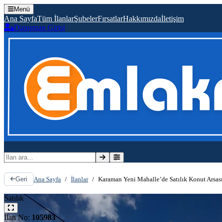
Menü
Ana Sayfa
Tüm İlanlar
Şubeler
Fırsatlar
Hakkımızda
İletişim
Danışman Girişi
İlan ara
Ana Sayfa
/
İlanlar
/
Karaman Yeni Mahalle’de Satılık Konut Arsası
Geri
Satılık
İlan No:
105983