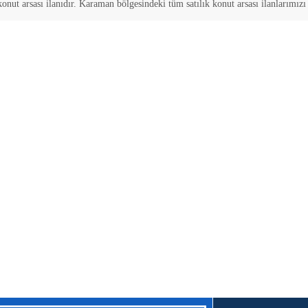
konut arsası
ilanıdır.
Karaman
bölgesindeki tüm
satılık
konut arsası
ilanlarımızı