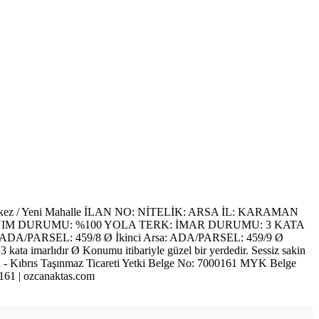
z / Yeni Mahalle İLAN NO: NİTELİK: ARSA İL: KARAMAN
ANIM DURUMU: %100 YOLA TERK: İMAR DURUMU: 3 KATA
 ADA/PARSEL: 459/8 Ø İkinci Arsa: ADA/PARSEL: 459/9 Ø
3 kata imarlıdır Ø Konumu itibariyle güzel bir yerdedir. Sessiz sakin
la - Kıbrıs Taşınmaz Ticareti Yetki Belge No: 7000161 MYK Belge
61 | ozcanaktas.com