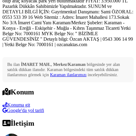
olup araç koyacak park yeri bulunmaktadır FİYAT: 3.950.000 TL
Pazarlık Dükkân Sahibimizle Yapılmaktadır. SUNUM ve
DETAYLI BİLGİ İÇİN: Gayrimenkul Danışmanı: Sami ÖZORAL:
0553 533 39 16 Web Sitemiz : Adres: İmaret Mahallesi 173.Sokak
No 3/A İmaret Cami Yanı Karaman/Merkez Şubeler: Karaman -
Konya - Ereğli - Eskişehir - Muğla - Kıbrıs Taşınmaz Ticareti Yetki
Belge No: 7000161 MYK Belge No: '' BİZİMLE
GÜVENDESİNİZ '' Detaylı bilgi: Özcan AKTAŞ | 0543 306 14 99
| Yetki Belge No: 7000161 | ozcanaktas.com
Bu ilan
İMARET MAH., Merkez/Karaman
bölgesinde yer alan
satılık
dükkan
ilanıdır.
Karaman
bölgesindeki tüm
satılık
dükkan
ilanlarımızı görmek için
Karaman
ilanlarımızı
inceleyebilirsiniz.
Konum
Konuma git
Google'da yol tarifi
İletişim