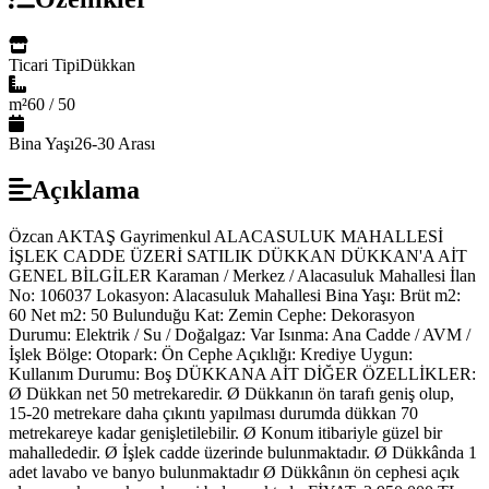
Ticari Tipi
Dükkan
m²
60 / 50
Bina Yaşı
26-30 Arası
Açıklama
Özcan AKTAŞ Gayrimenkul ALACASULUK MAHALLESİ
İŞLEK CADDE ÜZERİ SATILIK DÜKKAN DÜKKAN'A AİT
GENEL BİLGİLER Karaman / Merkez / Alacasuluk Mahallesi İlan
No: 106037 Lokasyon: Alacasuluk Mahallesi Bina Yaşı: Brüt m2:
60 Net m2: 50 Bulunduğu Kat: Zemin Cephe: Dekorasyon
Durumu: Elektrik / Su / Doğalgaz: Var Isınma: Ana Cadde / AVM /
İşlek Bölge: Otopark: Ön Cephe Açıklığı: Krediye Uygun:
Kullanım Durumu: Boş DÜKKANA AİT DİĞER ÖZELLİKLER:
Ø Dükkan net 50 metrekaredir. Ø Dükkanın ön tarafı geniş olup,
15-20 metrekare daha çıkıntı yapılması durumda dükkan 70
metrekareye kadar genişletilebilir. Ø Konum itibariyle güzel bir
mahallededir. Ø İşlek cadde üzerinde bulunmaktadır. Ø Dükkânda 1
adet lavabo ve banyo bulunmaktadır Ø Dükkânın ön cephesi açık