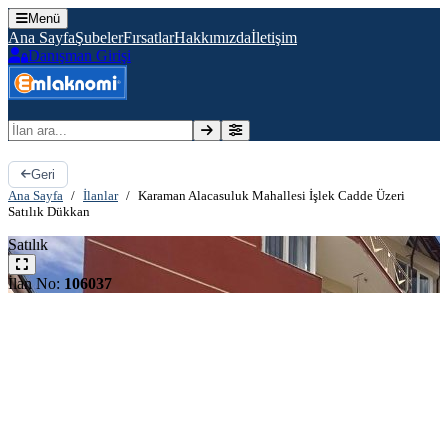
Menü
Ana Sayfa
Şubeler
Fırsatlar
Hakkımızda
İletişim
Danışman Girişi
İlan ara
Geri
Ana Sayfa
/
İlanlar
/
Karaman Alacasuluk Mahallesi İşlek Cadde Üzeri
Satılık Dükkan
Satılık
İlan No:
106037