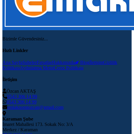
Bizimle Güvendesiniz...
Hızlı Linkler
Ana Sayfa
Şubeler
Fırsatlar
Hakkımızda
Blog
İletişim
Gizlilik
Politikası
Aydınlatma Metni
Çerez Politikası
İletişim
Özcan AKTAŞ
0543 306 14 99
0543 306 14 99
emlaknomiozcan@gmail.com
Karaman Şube
İmaret Mahallesi 173. Sokak No: 3/A
Merkez / Karaman