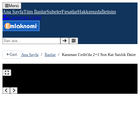
Menü
Ana Sayfa
Tüm İlanlar
Şubeler
Fırsatlar
Hakkımızda
İletişim
Danışman Girişi
İlan ara
Ana Sayfa
/
İlanlar
/
Karaman Cedit'da 2+1 Son Kat Satılık Daire
Geri
Satılık
İlan No:
106183
1
/
11