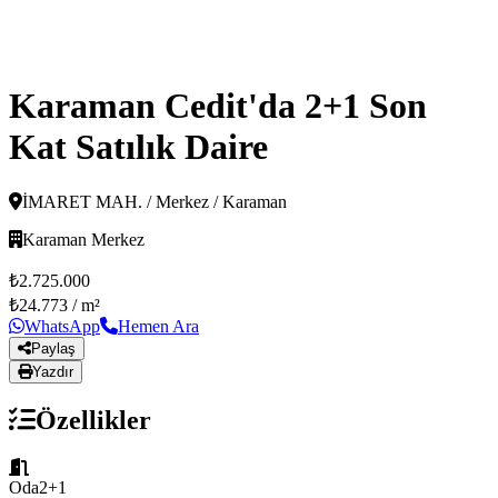
Karaman Cedit'da 2+1 Son
Kat Satılık Daire
İMARET MAH. / Merkez / Karaman
Karaman Merkez
₺2.725.000
₺24.773
/ m²
WhatsApp
Hemen Ara
Paylaş
Yazdır
Özellikler
Oda
2+1