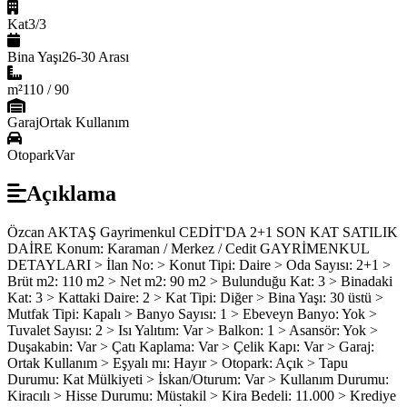
Kat
3/3
Bina Yaşı
26-30 Arası
m²
110 / 90
Garaj
Ortak Kullanım
Otopark
Var
Açıklama
Özcan AKTAŞ Gayrimenkul CEDİT'DA 2+1 SON KAT SATILIK
DAİRE Konum: Karaman / Merkez / Cedit GAYRİMENKUL
DETAYLARI > İlan No: > Konut Tipi: Daire > Oda Sayısı: 2+1 >
Brüt m2: 110 m2 > Net m2: 90 m2 > Bulunduğu Kat: 3 > Binadaki
Kat: 3 > Kattaki Daire: 2 > Kat Tipi: Diğer > Bina Yaşı: 30 üstü >
Mutfak Tipi: Kapalı > Banyo Sayısı: 1 > Ebeveyn Banyo: Yok >
Tuvalet Sayısı: 2 > Isı Yalıtım: Var > Balkon: 1 > Asansör: Yok >
Duşakabin: Var > Çatı Kaplama: Var > Çelik Kapı: Var > Garaj:
Ortak Kullanım > Eşyalı mı: Hayır > Otopark: Açık > Tapu
Durumu: Kat Mülkiyeti > İskan/Oturum: Var > Kullanım Durumu:
Kiracılı > Hisse Durumu: Müstakil > Kira Bedeli: 11.000 > Krediye