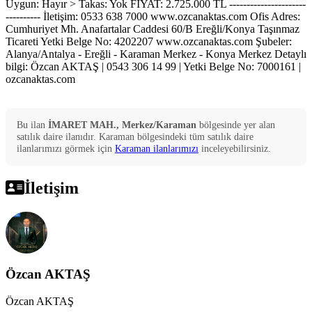
Uygun: Hayır > Takas: Yok FİYAT: 2.725.000 TL ----------------------
---------- İletişim: 0533 638 7000 www.ozcanaktas.com Ofis Adres:
Cumhuriyet Mh. Anafartalar Caddesi 60/B Ereğli/Konya Taşınmaz
Ticareti Yetki Belge No: 4202207 www.ozcanaktas.com Şubeler:
Alanya/Antalya - Ereğli - Karaman Merkez - Konya Merkez Detaylı
bilgi: Özcan AKTAŞ | 0543 306 14 99 | Yetki Belge No: 7000161 |
ozcanaktas.com
Bu ilan
İMARET MAH., Merkez/Karaman
bölgesinde yer alan
satılık
daire
ilanıdır.
Karaman
bölgesindeki tüm
satılık
daire
ilanlarımızı görmek için
Karaman
ilanlarımızı
inceleyebilirsiniz.
İletişim
Özcan AKTAŞ
Özcan AKTAŞ