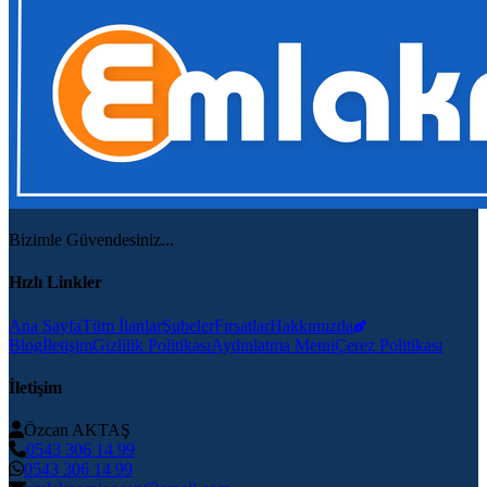
Bizimle Güvendesiniz...
Hızlı Linkler
Ana Sayfa
Tüm İlanlar
Şubeler
Fırsatlar
Hakkımızda
Blog
İletişim
Gizlilik Politikası
Aydınlatma Metni
Çerez Politikası
İletişim
Özcan AKTAŞ
0543 306 14 99
0543 306 14 99