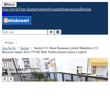
Menü
Ana Sayfa
Tüm İlanlar
Şubeler
Fırsatlar
Hakkımızda
İletişim
Danışman Girişi
İlan ara
Geri
Ana Sayfa
/
İlanlar
/
Satılık 3+1 Daire Karaman Çeltek Mahallesi 3+1
Bireysel Garajlı Sıfır 170 M2 Brüt Yerden Isıtma Güney Cepheli
Satılık
İlan No:
106127
1
/
22