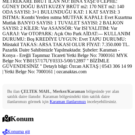
METREKARE BRÜT İLAN NO: BİNA YAŞI: 0 CEPHE:
GÜNEY DOĞU BATI KUZEY BRÜT m2: 170 NET m2: 140
ODA SAYISI: 3+1 BULUNDUĞU KAT: 1 KAT SAYISI: 3
ISITMA: Kombi Yerden ısıtma MUTFAK KAPALI: Evet Kızartma
Mutfak BANYO SAYISI: 1 TUVALET SAYISI: 2 BALKON
SAYISI: 2 KİLER: Var ASANSÖR: Var ISI YALITIM: Var
GARAJ: Var OTOPARK: Açık Oto Park AİDAT:--- KULLANIM
DURUMU: Boş KREDİYE UYGUN: Evet TAPU DURUMU:
Müstakil TAKAS: ARSA TAKASI OLUR FİYAT: 7.350.000 TL.
Pazarlık Daire Sahibimizle Yapılmaktadır. Şubeler: Karaman -
Konya - Ereğli Taşınmaz Ticareti Yetki Belge No: 7000161 MYK
Belge No: YB0157/17UY0333-5/00/12897 '' BİZİMLE
GÜVENDESİNİZ '' Detaylı bilgi: Özcan AKTAŞ | 0543 306 14 99
| Yetki Belge No: 7000161 | ozcanaktas.com
Bu ilan
ÇELTEK MAH., Merkez/Karaman
bölgesinde yer alan
satılık
daire
ilanıdır.
Karaman
bölgesindeki tüm
satılık
daire
ilanlarımızı görmek için
Karaman
ilanlarımızı
inceleyebilirsiniz.
Konum
Konuma git