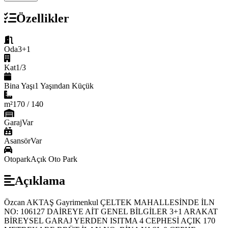
Özellikler
Oda
3+1
Kat
1/3
Bina Yaşı
1 Yaşından Küçük
m²
170 / 140
Garaj
Var
Asansör
Var
Otopark
Açık Oto Park
Açıklama
Özcan AKTAŞ Gayrimenkul ÇELTEK MAHALLESİNDE İLN
NO: 106127 DAİREYE AİT GENEL BİLGİLER 3+1 ARAKAT
BİREYSEL GARAJ YERDEN ISITMA 4 CEPHESİ AÇIK 170