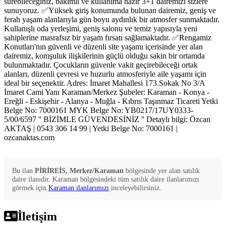
sürebileceğiniz, bakımlı ve kullanıma hazır 3+1 dairemizi sizlere
sunuyoruz. ✅Yüksek giriş konumunda bulunan dairemiz, geniş ve
ferah yaşam alanlarıyla gün boyu aydınlık bir atmosfer sunmaktadır.
Kullanışlı oda yerleşimi, geniş salonu ve temiz yapısıyla yeni
sahiplerine masrafsız bir yaşam fırsatı sağlamaktadır. ✅Rengamiz
Konutları'nın güvenli ve düzenli site yaşamı içerisinde yer alan
dairemiz, komşuluk ilişkilerinin güçlü olduğu sakin bir ortamda
bulunmaktadır. Çocukların güvenle vakit geçirebileceği ortak
alanları, düzenli çevresi ve huzurlu atmosferiyle aile yaşamı için
ideal bir seçenektir. Adres: İmaret Mahallesi 173.Sokak No 3/A
İmaret Cami Yanı Karaman/Merkez Şubeler: Karaman - Konya -
Ereğli - Eskişehir - Alanya - Muğla - Kıbrıs Taşınmaz Ticareti Yetki
Belge No: 7000161 MYK Belge No: YB0217/17UY0333-
5/00/6597 '' BİZİMLE GÜVENDESİNİZ '' Detaylı bilgi: Özcan
AKTAŞ | 0543 306 14 99 | Yetki Belge No: 7000161 |
ozcanaktas.com
Bu ilan
PİRİREİS, Merkez/Karaman
bölgesinde yer alan
satılık
daire
ilanıdır.
Karaman
bölgesindeki tüm
satılık
daire
ilanlarımızı
görmek için
Karaman
ilanlarımızı
inceleyebilirsiniz.
İletişim