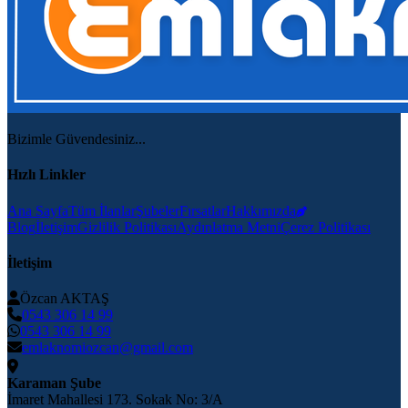
Bizimle Güvendesiniz...
Hızlı Linkler
Ana Sayfa
Tüm İlanlar
Şubeler
Fırsatlar
Hakkımızda
Blog
İletişim
Gizlilik Politikası
Aydınlatma Metni
Çerez Politikası
İletişim
Özcan AKTAŞ
0543 306 14 99
0543 306 14 99
emlaknomiozcan@gmail.com
Karaman Şube
İmaret Mahallesi 173. Sokak No: 3/A