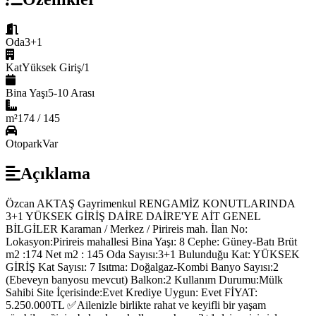
Oda
3+1
Kat
Yüksek Giriş/1
Bina Yaşı
5-10 Arası
m²
174 / 145
Otopark
Var
Açıklama
Özcan AKTAŞ Gayrimenkul RENGAMİZ KONUTLARINDA
3+1 YÜKSEK GİRİŞ DAİRE DAİRE'YE AİT GENEL
BİLGİLER Karaman / Merkez / Pirireis mah. İlan No:
Lokasyon:Pirireis mahallesi Bina Yaşı: 8 Cephe: Güney-Batı Brüt
m2 :174 Net m2 : 145 Oda Sayısı:3+1 Bulunduğu Kat: YÜKSEK
GİRİŞ Kat Sayısı: 7 Isıtma: Doğalgaz-Kombi Banyo Sayısı:2
(Ebeveyn banyosu mevcut) Balkon:2 Kullanım Durumu:Mülk
Sahibi Site İçerisinde:Evet Krediye Uygun: Evet FİYAT:
5.250.000TL ✅Ailenizle birlikte rahat ve keyifli bir yaşam