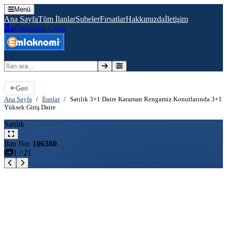
Menü
Ana Sayfa
Tüm İlanlar
Şubeler
Fırsatlar
Hakkımızda
İletişim
Danışman Girişi
İlan ara
Geri
Ana Sayfa
/
İlanlar
/
Satılık 3+1 Daire Karaman Rengamiz Konutlarında 3+1
Yüksek Giriş Daire
Satılık
İlan No:
106380
1
/
21