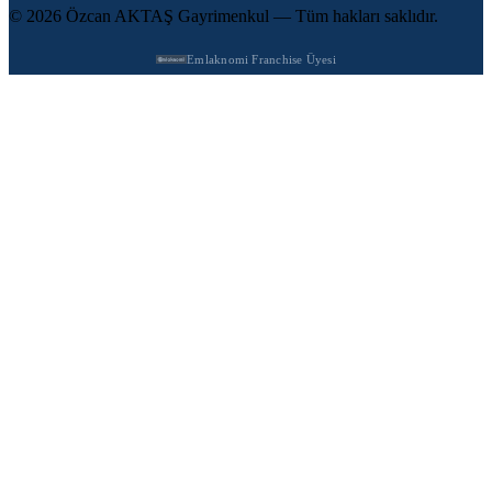
© 2026 Özcan AKTAŞ Gayrimenkul — Tüm hakları saklıdır.
Emlaknomi Franchise Üyesi