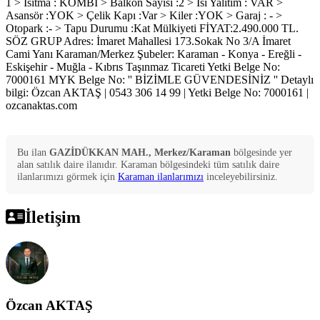
1 > Isıtma : KOMBİ > Balkon Sayısı :2 > Isı Yalıtım : VAR >
Asansör :YOK > Çelik Kapı :Var > Kiler :YOK > Garaj : - >
Otopark :- > Tapu Durumu :Kat Mülkiyeti FİYAT:2.490.000 TL.
SÖZ GRUP Adres: İmaret Mahallesi 173.Sokak No 3/A İmaret
Cami Yanı Karaman/Merkez Şubeler: Karaman - Konya - Ereğli -
Eskişehir - Muğla - Kıbrıs Taşınmaz Ticareti Yetki Belge No:
7000161 MYK Belge No: '' BİZİMLE GÜVENDESİNİZ '' Detaylı
bilgi: Özcan AKTAŞ | 0543 306 14 99 | Yetki Belge No: 7000161 |
ozcanaktas.com
Bu ilan
GAZİDÜKKAN MAH., Merkez/Karaman
bölgesinde yer
alan
satılık
daire
ilanıdır.
Karaman
bölgesindeki tüm
satılık
daire
ilanlarımızı görmek için
Karaman
ilanlarımızı
inceleyebilirsiniz.
İletişim
Özcan AKTAŞ