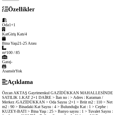
Özellikler
Oda
1+1
Kat
Giriş Katı/4
Bina Yaşı
21-25 Arası
m²
100 / 85
Garaj
-
Asansör
Yok
Açıklama
Özcan AKTAŞ Gayrimenkul GAZİDÜKKAN MAHALLESİNDE
SATILIK 1.KAT 2+1 DAİRE > İlan no : > Adres : Karaman /
Merkez /GAZİDÜKKAN > Oda Sayısı :2+1 > Brüt m2 : 110 > Net
m2 : 90 > Binadaki Kat Sayısı : 4 > Bulunduğu Kat : 1 > Cephe :
KUZEY-BATI > Bina Yaşı : 25 > Banyo sayısı : 1 > Tuvalet Sayısı :