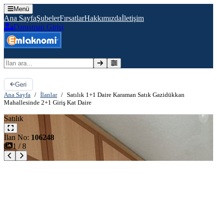
Menü
Ana Sayfa
Şubeler
Fırsatlar
Hakkımızda
İletişim
Danışman Girişi
İlan ara
Geri
Ana Sayfa
/
İlanlar
/
Satılık 1+1 Daire Karaman Satık Gazidükkan
Mahallesinde 2+1 Giriş Kat Daire
Satılık
İlan No:
106248
1
/
8