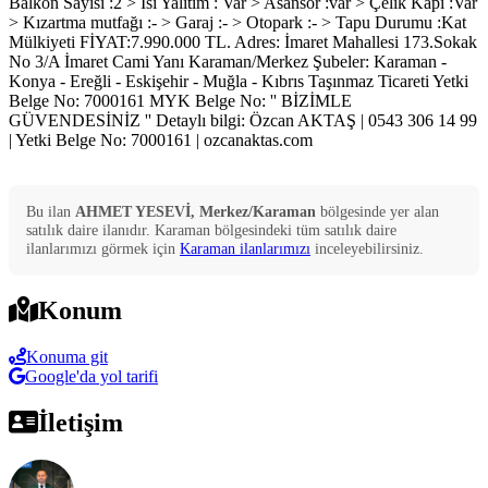
Balkon Sayısı :2 > Isı Yalıtım : Var > Asansör :var > Çelik Kapı :Var
> Kızartma mutfağı :- > Garaj :- > Otopark :- > Tapu Durumu :Kat
Mülkiyeti FİYAT:7.990.000 TL. Adres: İmaret Mahallesi 173.Sokak
No 3/A İmaret Cami Yanı Karaman/Merkez Şubeler: Karaman -
Konya - Ereğli - Eskişehir - Muğla - Kıbrıs Taşınmaz Ticareti Yetki
Belge No: 7000161 MYK Belge No: '' BİZİMLE
GÜVENDESİNİZ '' Detaylı bilgi: Özcan AKTAŞ | 0543 306 14 99
| Yetki Belge No: 7000161 | ozcanaktas.com
Bu ilan
AHMET YESEVİ, Merkez/Karaman
bölgesinde yer alan
satılık
daire
ilanıdır.
Karaman
bölgesindeki tüm
satılık
daire
ilanlarımızı görmek için
Karaman
ilanlarımızı
inceleyebilirsiniz.
Konum
Konuma git
Google'da yol tarifi
İletişim