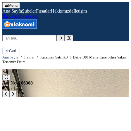
Menü
Ana Sayfa
Şubeler
Fırsatlar
Hakkımızda
İletişim
Danışman Girişi
İlan ara
Geri
Ana Sayfa
/
İlanlar
/
Karaman Satılık3+1 Daire 180 Metre Kare Sıfıra Yakın
Tertemiz Daire
Satılık
İlan No:
106368
1
/
15