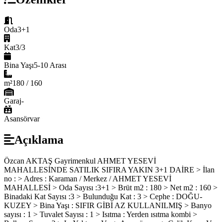
Oda
3+1
Kat
3/3
Bina Yaşı
5-10 Arası
m²
180 / 160
Garaj
-
Asansör
var
Açıklama
Özcan AKTAŞ Gayrimenkul AHMET YESEVİ
MAHALLESİNDE SATILIK SIFIRA YAKIN 3+1 DAİRE > İlan
no : > Adres : Karaman / Merkez / AHMET YESEVİ
MAHALLESİ > Oda Sayısı :3+1 > Brüt m2 : 180 > Net m2 : 160 >
Binadaki Kat Sayısı :3 > Bulunduğu Kat : 3 > Cephe : DOĞU-
KUZEY > Bina Yaşı : SIFIR GİBİ AZ KULLANILMIŞ > Banyo
sayısı : 1 > Tuvalet Sayısı : 1 > Isıtma : Yerden ısıtma kombi >