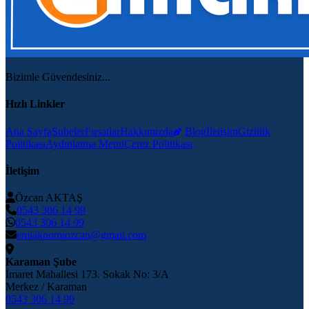
Bizimle Güvendesiniz...
Hızlı Linkler
Ana Sayfa
Şubeler
Fırsatlar
Hakkımızda
Blog
İletişim
Gizlilik
Politikası
Aydınlatma Metni
Çerez Politikası
İletişim
Özcan AKTAŞ
0543 306 14 99
0543 306 14 99
emlaknomiozcan@gmail.com
Karaman Şube
İmaret Mahallesi 173. Sokak No: 3/A
Merkez / Karaman
0543 306 14 99