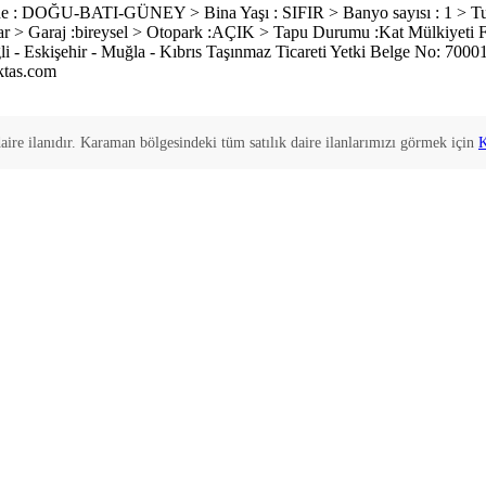
e : DOĞU-BATI-GÜNEY > Bina Yaşı : SIFIR > Banyo sayısı : 1 > Tuvale
ı :var > Garaj :bireysel > Otopark :AÇIK > Tapu Durumu :Kat Mülkiye
i - Eskişehir - Muğla - Kıbrıs Taşınmaz Ticareti Yetki Belge No: 
ktas.com
aire
ilanıdır.
Karaman
bölgesindeki tüm
satılık
daire
ilanlarımızı görmek için