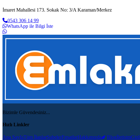
İmaret Mahallesi 173. Sokak No: 3/A Karaman/Merkez
0543 306 14 99
WhatsApp ile Bilgi İste
Bizimle Güvendesiniz...
Hızlı Linkler
Ana Sayfa
Tüm İlanlar
Şubeler
Fırsatlar
Hakkımızda
Blog
İletişim
Gizli