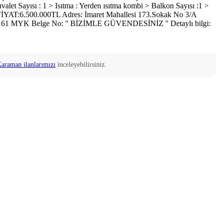
t Sayısı : 1 > Isıtma : Yerden ısıtma kombi > Balkon Sayısı :1 >
ti FİYAT:6.500.000TL Adres: İmaret Mahallesi 173.Sokak No 3/A
7000161 MYK Belge No: '' BİZİMLE GÜVENDESİNİZ '' Detaylı bilgi:
Karaman
ilanlarımızı
inceleyebilirsiniz.