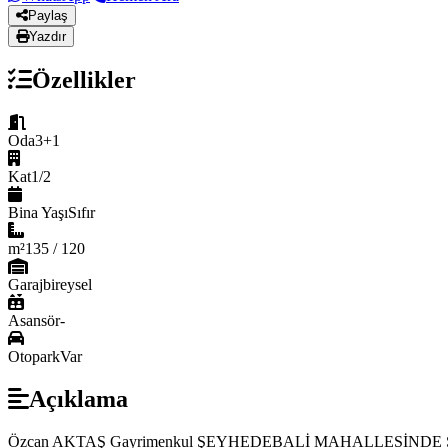
Paylaş
Yazdır
Özellikler
Oda
3+1
Kat
1/2
Bina Yaşı
Sıfır
m²
135 / 120
Garaj
bireysel
Asansör
-
Otopark
Var
Açıklama
Özcan AKTAŞ Gayrimenkul ŞEYHEDEBALİ MAHALLESİNDE SATILIK