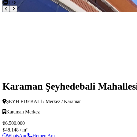
1
/
8
Karaman Şeyhedebali Mahallesind
ŞEYH EDEBALİ / Merkez / Karaman
Karaman Merkez
₺6.500.000
₺48.148
/ m²
WhatsApp
Hemen Ara