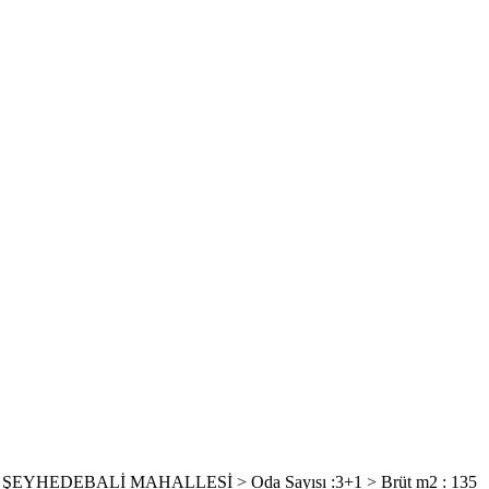
 ŞEYHEDEBALİ MAHALLESİ > Oda Sayısı :3+1 > Brüt m2 : 135