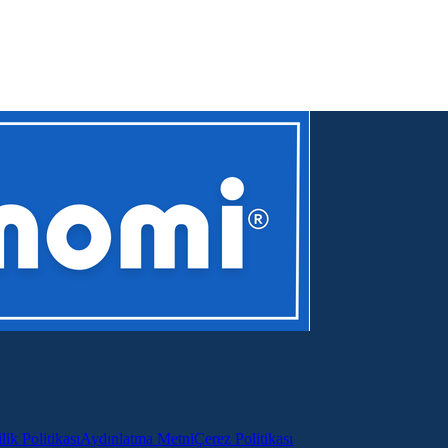
lik Politikası
Aydınlatma Metni
Çerez Politikası