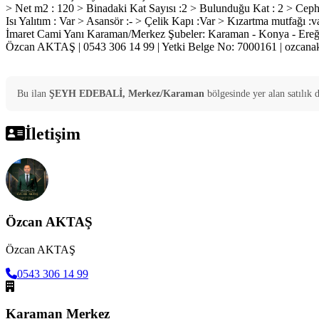
> Net m2 : 120 > Binadaki Kat Sayısı :2 > Bulunduğu Kat : 2 > Ceph
Isı Yalıtım : Var > Asansör :- > Çelik Kapı :Var > Kızartma mutfağ
İmaret Cami Yanı Karaman/Merkez Şubeler: Karaman - Konya - Ereğl
Özcan AKTAŞ | 0543 306 14 99 | Yetki Belge No: 7000161 | ozcana
Bu ilan
ŞEYH EDEBALİ, Merkez/Karaman
bölgesinde yer alan
satılık
d
İletişim
Özcan AKTAŞ
Özcan AKTAŞ
0543 306 14 99
Karaman Merkez