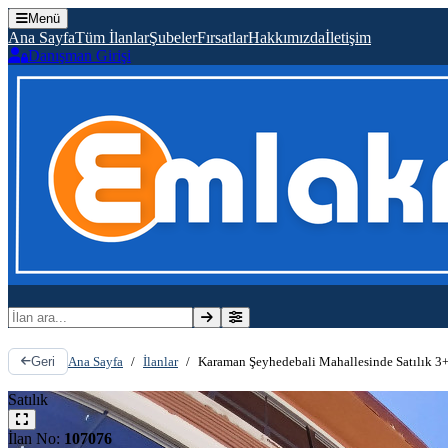
Menü
Ana Sayfa
Tüm İlanlar
Şubeler
Fırsatlar
Hakkımızda
İletişim
Danışman Girişi
İlan ara
Ana Sayfa
/
İlanlar
/
Karaman Şeyhedebali Mahallesinde Satılık 3+1 
Geri
Satılık
İlan No:
107076