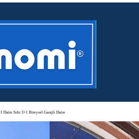
Daire Sıfır 3+1 Bireysel Garajlı Daire