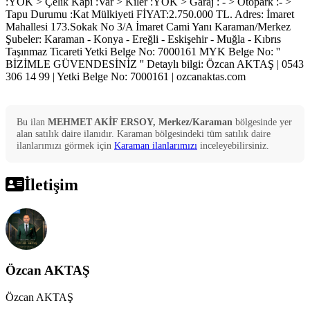
:YOK > Çelik Kapı :Var > Kiler :YOK > Garaj : - > Otopark :- >
Tapu Durumu :Kat Mülkiyeti FİYAT:2.750.000 TL. Adres: İmaret
Mahallesi 173.Sokak No 3/A İmaret Cami Yanı Karaman/Merkez
Şubeler: Karaman - Konya - Ereğli - Eskişehir - Muğla - Kıbrıs
Taşınmaz Ticareti Yetki Belge No: 7000161 MYK Belge No: ''
BİZİMLE GÜVENDESİNİZ '' Detaylı bilgi: Özcan AKTAŞ | 0543
306 14 99 | Yetki Belge No: 7000161 | ozcanaktas.com
Bu ilan
MEHMET AKİF ERSOY, Merkez/Karaman
bölgesinde yer
alan
satılık
daire
ilanıdır.
Karaman
bölgesindeki tüm
satılık
daire
ilanlarımızı görmek için
Karaman
ilanlarımızı
inceleyebilirsiniz.
İletişim
Özcan AKTAŞ
Özcan AKTAŞ