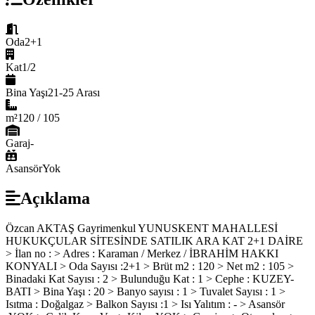
Oda
2+1
Kat
1/2
Bina Yaşı
21-25 Arası
m²
120 / 105
Garaj
-
Asansör
Yok
Açıklama
Özcan AKTAŞ Gayrimenkul YUNUSKENT MAHALLESİ
HUKUKÇULAR SİTESİNDE SATILIK ARA KAT 2+1 DAİRE
> İlan no : > Adres : Karaman / Merkez / İBRAHİM HAKKI
KONYALI > Oda Sayısı :2+1 > Brüt m2 : 120 > Net m2 : 105 >
Binadaki Kat Sayısı : 2 > Bulunduğu Kat : 1 > Cephe : KUZEY-
BATI > Bina Yaşı : 20 > Banyo sayısı : 1 > Tuvalet Sayısı : 1 >
Isıtma : Doğalgaz > Balkon Sayısı :1 > Isı Yalıtım : - > Asansör