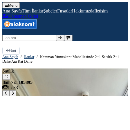
Menü
Ana Sayfa
Tüm İlanlar
Şubeler
Fırsatlar
Hakkımızda
İletişim
Danışman Girişi
İlan ara
Geri
Ana Sayfa
/
İlanlar
/
Karaman Yunuskent Mahallesinde 2+1 Satılık 2+1
Daire Ara Kat Daire
Satılık
İlan No:
105895
1
/
33