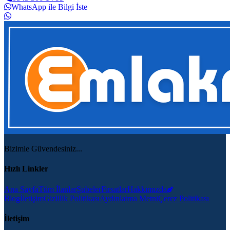
WhatsApp ile Bilgi İste
Bizimle Güvendesiniz...
Hızlı Linkler
Ana Sayfa
Tüm İlanlar
Şubeler
Fırsatlar
Hakkımızda
Blog
İletişim
Gizlilik Politikası
Aydınlatma Metni
Çerez Politikası
İletişim