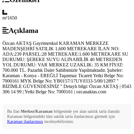
m²
1650
Açıklama
Özcan AKTAŞ Gayrimenkul KARAMAN MERKEZE
MADENŞEHRİ SATILIK 1,600 METREKARE İLAN NO:
ADA:239 PARSEL:28 METREKARE:1.600 METREKARE SU
DURUMU: ŞEBEKE SUYU ALINABİLİR 40 METREDEN
YOL DURUMU: VAR MERKEZ UZAKLIK: 35 KM FİYAT:
700.000 TL. Pazarlık Daire Sahibimizle Yapılmaktadır. Şubeler:
Karaman - Konya - EREĞLİ Taşınmaz Ticareti Yetki Belge No:
7000161 MYK Belge No: YB0157/17UY0333-5/00/12897 ''
BİZİMLE GÜVENDESİNİZ '' Detaylı bilgi: Özcan AKTAŞ | 0543
306 14 99 | Yetki Belge No: 7000161 | ozcanaktas.com
Bu ilan
Merkez/Karaman
bölgesinde yer alan
satılık
tarla
ilanıdır.
Karaman
bölgesindeki tüm
satılık
tarla
ilanlarımızı görmek için
Karaman
ilanlarımızı
inceleyebilirsiniz.