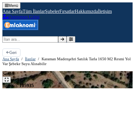
Menü
Ana Sayfa
Tüm İlanlar
Şubeler
Fırsatlar
Hakkımızda
İletişim
Danışman Girişi
İlan ara
Geri
Ana Sayfa
/
İlanlar
/
Karaman Madenşehri Satılık Tarla 1650 M2 Resmi Yol
Var Şebeke Suyu Alınabilir
Satılık
İlan No:
105935