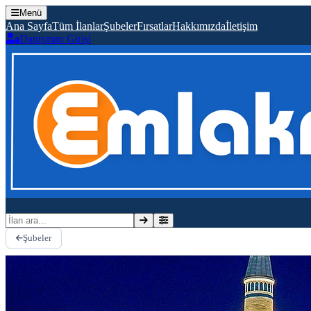
Menü
Ana Sayfa
Tüm İlanlar
Şubeler
Fırsatlar
Hakkımızda
İletişim
Danışman Girişi
İlan ara
Şubeler