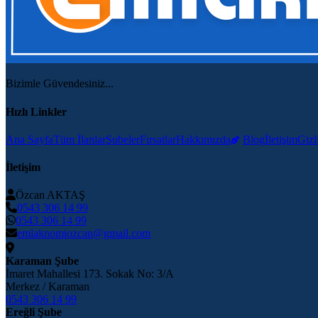
Bizimle Güvendesiniz...
Hızlı Linkler
Ana Sayfa
Tüm İlanlar
Şubeler
Fırsatlar
Hakkımızda
Blog
İletişim
Gizli
İletişim
Özcan AKTAŞ
0543 306 14 99
0543 306 14 99
emlaknomiozcan@gmail.com
Karaman Şube
İmaret Mahallesi 173. Sokak No: 3/A
Merkez / Karaman
0543 306 14 99
Ereğli Şube