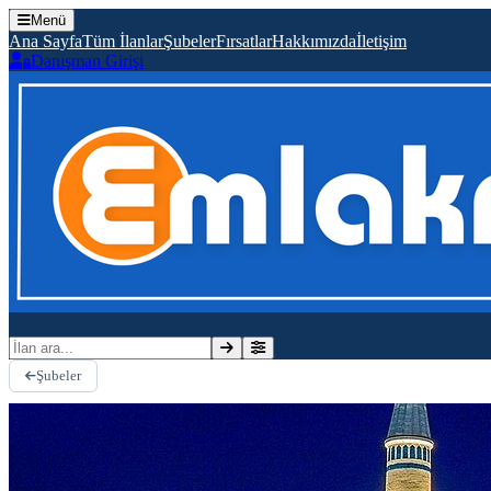
Menü
Ana Sayfa
Tüm İlanlar
Şubeler
Fırsatlar
Hakkımızda
İletişim
Danışman Girişi
İlan ara
Şubeler