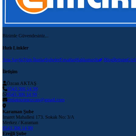
Bizimle Güvendesiniz...
Hızlı Linkler
Ana Sayfa
Tüm İlanlar
Şubeler
Fırsatlar
Hakkımızda
Blog
İletişim
Gizli
İletişim
Özcan AKTAŞ
0543 306 14 99
0543 306 14 99
emlaknomiozcan@gmail.com
Karaman Şube
İmaret Mahallesi 173. Sokak No: 3/A
Merkez / Karaman
0543 306 14 99
Ereğli Şube