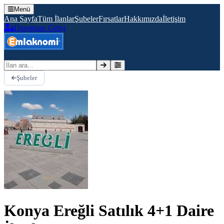
Menü
Ana Sayfa
Tüm İlanlar
Şubeler
Fırsatlar
Hakkımızda
İletişim
Danışman Girişi
İlan ara
Şubeler
Konya Ereğli Satılık 4+1 Daire