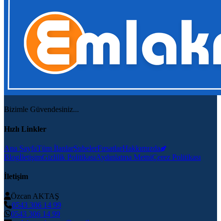
Bizimle Güvendesiniz...
Hızlı Linkler
Ana Sayfa
Tüm İlanlar
Şubeler
Fırsatlar
Hakkımızda
Blog
İletişim
Gizlilik Politikası
Aydınlatma Metni
Çerez Politikası
İletişim
Özcan AKTAŞ
0543 306 14 99
0543 306 14 99