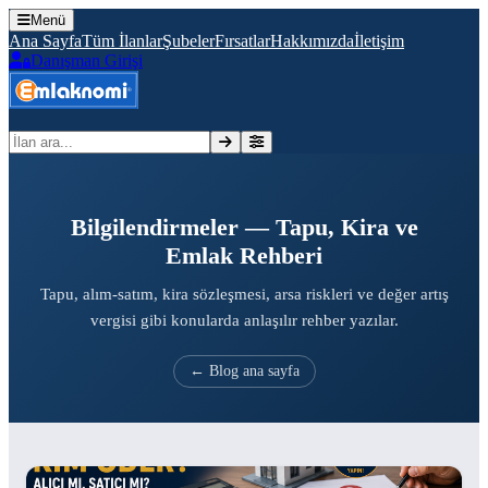
Menü
Ana Sayfa
Tüm İlanlar
Şubeler
Fırsatlar
Hakkımızda
İletişim
Danışman Girişi
İlan ara
Bilgilendirmeler — Tapu, Kira ve
Emlak Rehberi
Tapu, alım-satım, kira sözleşmesi, arsa riskleri ve değer artış
vergisi gibi konularda anlaşılır rehber yazılar.
← Blog ana sayfa